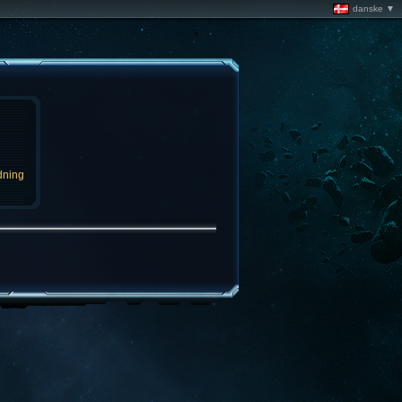
danske ▼
dning