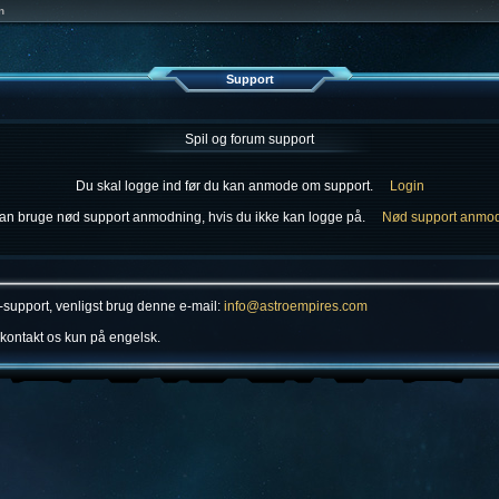
n
Support
Spil og forum support
Du skal logge ind før du kan anmode om support.
Login
an bruge nød support anmodning, hvis du ikke kan logge på.
Nød support anmo
um-support, venligst brug denne e-mail:
info@astroempires.com
 kontakt os kun på engelsk.